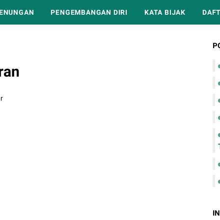
ENUNGAN
PENGEMBANGAN DIRI
KATA BIJAK
DAFT
P
ran
r
I