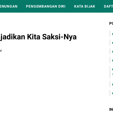
ENUNGAN
PENGEMBANGAN DIRI
KATA BIJAK
DAFT
P
adikan Kita Saksi-Nya
ar
I